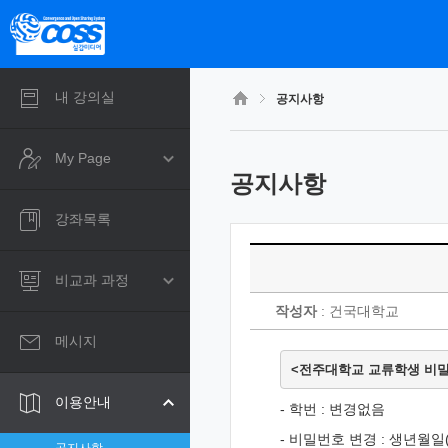
CyberCampus
메
인
콘
텐
츠
내 강의실
공지사항
로
건
너
My Page
뛰
공지사항
기
강좌목록
비교과 과정
작성자
: 건국대학교
메시지
<전주대학교 교류학생 비밀
이용안내
- 학번 : 변경없음
- 비밀번호 변경 : 생년월일