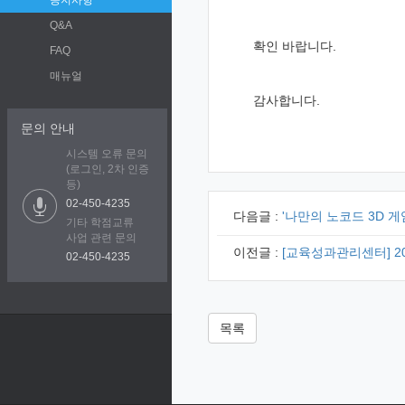
공지사항
Q&A
확인 바랍니다.
FAQ
매뉴얼
감사합니다.
문의 안내
시스템 오류 문의
(로그인, 2차 인증
등)
02-450-4235
다음글 :
'나만의 노코드 3D 
기타 학점교류
사업 관련 문의
이전글 :
[교육성과관리센터] 2
02-450-4235
목록