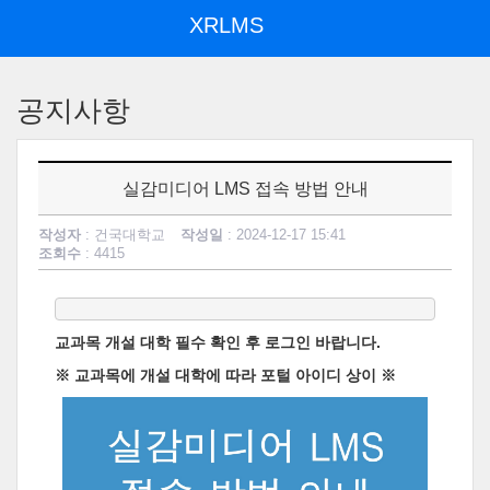
XRLMS
메
인
공지사항
콘
텐
츠
로
실감미디어 LMS 접속 방법 안내
건
너
작성자
: 건국대학교
작성일
: 2024-12-17 15:41
뛰
조회수
: 4415
기
교과목 개설 대학 필수 확인 후 로그인 바랍니다.
※ 교과목에 개설 대학에 따라 포털 아이디 상이 ※